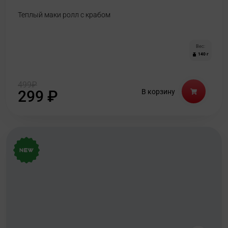
Теплый маки ролл с крабом
Вес:
140 г
499
₽
299
₽
В корзину