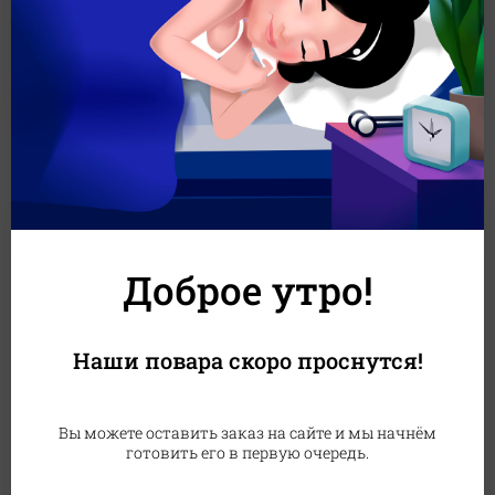
1013 г
1999
₽
1499
₽
В корзину
Доброе утро!
Наши повара скоро проснутся!
Сет Калифорния 2.0
Вы можете оставить заказ на сайте и мы начнём
готовить его в первую очередь.
Небольшой сет для вкусного повода