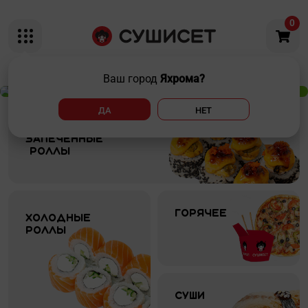
0
Ваш город
Яхрома?
ДА
НЕТ
Запеченные 

 роллы
Горячее
Холодные 
роллы
Суши