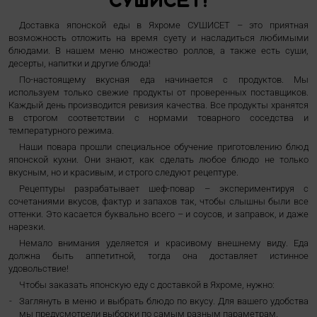
СУШИСЕТ!
Доставка японской еды в Яхроме СУШИСЕТ – это приятная
возможность отложить на время суету и насладиться любимыми
блюдами. В нашем меню множество роллов, а также есть суши,
десерты, напитки и другие блюда!
По-настоящему вкусная еда начинается с продуктов. Мы
используем только свежие продукты от проверенных поставщиков.
Каждый день производится ревизия качества. Все продукты хранятся
в строгом соответствии с нормами товарного соседства и
температурного режима.
Наши повара прошли специальное обучение приготовлению блюд
японской кухни. Они знают, как сделать любое блюдо не только
вкусным, но и красивым, и строго следуют рецептуре.
Рецептуры разрабатывает шеф-повар – экспериментируя с
сочетаниями вкусов, фактур и запахов так, чтобы слышны были все
оттенки. Это касается буквально всего – и соусов, и заправок, и даже
нарезки.
Немало внимания уделяется и красивому внешнему виду. Еда
должна быть аппетитной, тогда она доставляет истинное
удовольствие!
Чтобы заказать японскую еду с доставкой в Яхроме, нужно:
Заглянуть в меню и выбрать блюдо по вкусу. Для вашего удобства
мы предусмотрели выборки по самым разным параметрам.