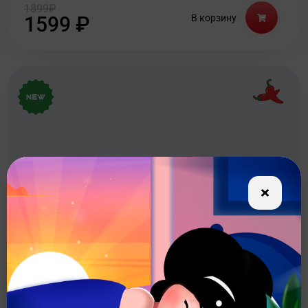
1899
₽
1599
₽
В корзину
Сет Дай Пять
Комбинированный сет из теплых и классических роллов
для небольшой компании
Вес: