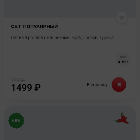
Сет Популярный
Сет из 4 роллов с начинками: краб, лосось, курица
Вес:
889 г
1799
₽
1499
₽
В корзину