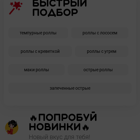
Быстрый
подбор
темпурные роллы
роллы с лососем
роллы с креветкой
роллы с угрем
маки роллы
острые роллы
запеченные острые
🔥Попробуй
новинки🔥
Новый вкус для тебя!