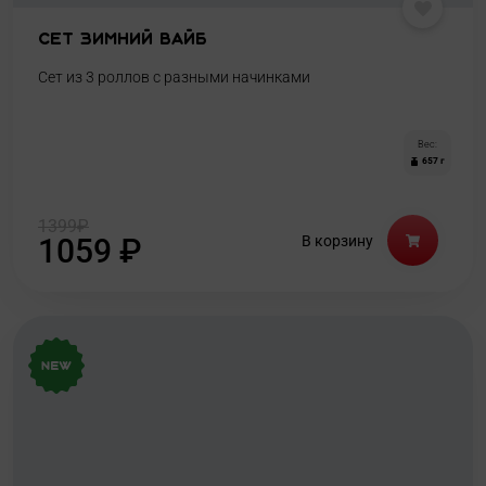
Сет Зимний Вайб
Сет из 3 роллов с разными начинками
Вес:
657 г
1399
₽
1059
₽
В корзину