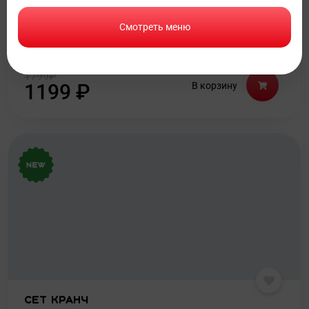
Вес:
Смотреть меню
771 г
1799
₽
1199
₽
В корзину
Сет Кранч