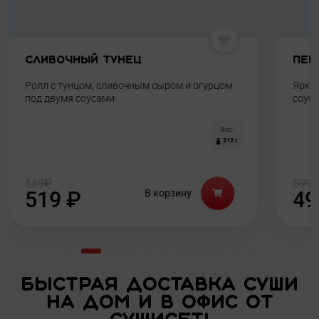
Пекин
Зап
Яркий мощный ролл с креветкой и сыром под
Восх
соусом яки
огур
Вес:
198 г
599
₽
599
499
₽
В корзину
4
Быстрая доставка суши
на дом и в офис от