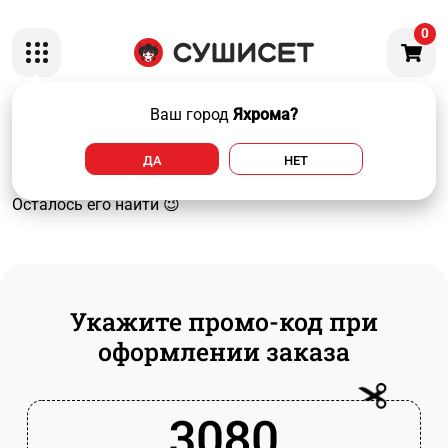
0
🍣УДВОЕНИЕ на Маки роллы🍣
Ваш город
Яхрома?
Помни! У каждого маки ролла, есть брат-близнец маки
ДА
НЕТ
ролл!
Осталось его найти 😉
Укажите промо-код при
оформлении заказа
3080